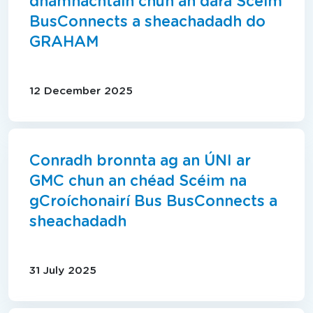
dhámhachtain chun an dara Scéim
BusConnects a sheachadadh do
GRAHAM
12 December 2025
Conradh bronnta ag an ÚNI ar
GMC chun an chéad Scéim na
gCroíchonairí Bus BusConnects a
sheachadadh
31 July 2025