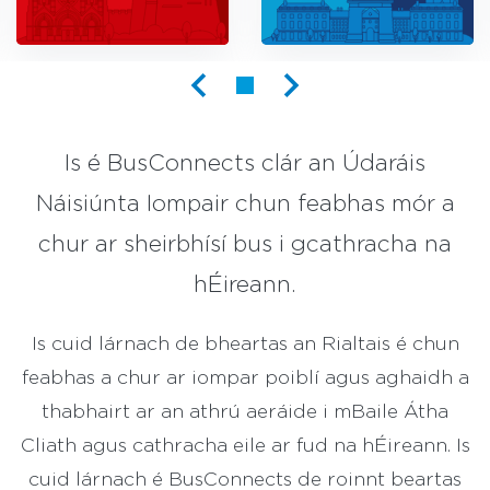
Busconnects
Is é BusConnects clár an Údaráis
Náisiúnta Iompair chun feabhas mór a
chur ar sheirbhísí bus i gcathracha na
hÉireann.
Is cuid lárnach de bheartas an Rialtais é chun
feabhas a chur ar iompar poiblí agus aghaidh a
thabhairt ar an athrú aeráide i mBaile Átha
Cliath agus cathracha eile ar fud na hÉireann. Is
cuid lárnach é BusConnects de roinnt beartas