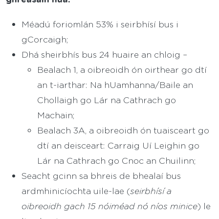
Méadú foriomlán 53% i seirbhísí bus i
gCorcaigh;
Dhá sheirbhís bus 24 huaire an chloig –
Bealach 1, a oibreoidh ón oirthear go dtí
an t-iarthar: Na hUamhanna/Baile an
Chollaigh go Lár na Cathrach go
Machain;
Bealach 3A, a oibreoidh ón tuaisceart go
dtí an deisceart: Carraig Uí Leighin go
Lár na Cathrach go Cnoc an Chuilinn;
Seacht gcinn sa bhreis de bhealaí bus
ardmhinicíochta uile-lae (
seirbhísí a
oibreoidh gach 15 nóiméad nó níos minice
) le