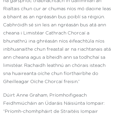
ná garsprioc thábhachtach in uaillmhian an
Rialtais chun cur ar chumas níos mó daoine leas
a bhaint as an ngréasán bus poiblí sa réigiún.
Cabhróidh sé sin leis an ngréasán bus atá ann
cheana i Limistéar Cathrach Chorcaí a
bhunathrú ina ghréasán níos éifeachtúla níos
inbhuanaithe chun freastal ar na riachtanais atá
ann cheana agus a bheidh ann sa todhchaí sa
limistéar. Rachaidh leathnú an chórais isteach
sna huaireanta oíche chun fíorthairbhe do
Gheilleagar Oíche Chorcaí freisin.”
Dúirt Anne Graham, Príomhoifigeach
Feidhmiúcháin an Údaráis Náisiúnta Iompair:
“Príomh-chomhpháirt de Straitéis Iompair