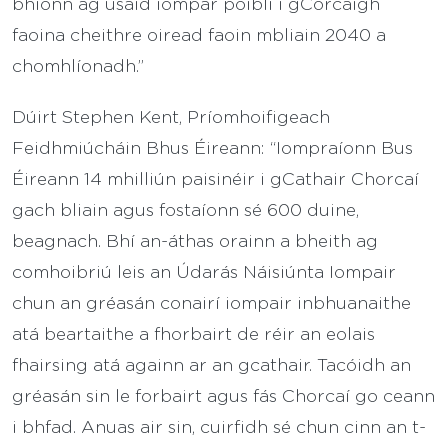
bhíonn ag úsáid iompar poiblí i gCorcaigh
faoina cheithre oiread faoin mbliain 2040 a
chomhlíonadh.”
Dúirt Stephen Kent, Príomhoifigeach
Feidhmiúcháin Bhus Éireann: “Iompraíonn Bus
Éireann 14 mhilliún paisinéir i gCathair Chorcaí
gach bliain agus fostaíonn sé 600 duine,
beagnach. Bhí an-áthas orainn a bheith ag
comhoibriú leis an Údarás Náisiúnta Iompair
chun an gréasán conairí iompair inbhuanaithe
atá beartaithe a fhorbairt de réir an eolais
fhairsing atá againn ar an gcathair. Tacóidh an
gréasán sin le forbairt agus fás Chorcaí go ceann
i bhfad. Anuas air sin, cuirfidh sé chun cinn an t-