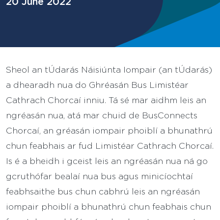
20 June 2022
Sheol an tÚdarás Náisiúnta Iompair (an tÚdarás)
a dhearadh nua do Ghréasán Bus Limistéar
Cathrach Chorcaí inniu. Tá sé mar aidhm leis an
ngréasán nua, atá mar chuid de BusConnects
Chorcaí, an gréasán iompair phoiblí a bhunathrú
chun feabhais ar fud Limistéar Cathrach Chorcaí.
Is é a bheidh i gceist leis an ngréasán nua ná go
gcruthófar bealaí nua bus agus minicíochtaí
feabhsaithe bus chun cabhrú leis an ngréasán
iompair phoiblí a bhunathrú chun feabhais chun