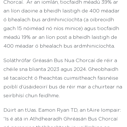
Chorcaí. Ar an iomlán, tiocfaidh méadú 39% ar
an líon daoine a bheidh laistigh de 400 méadar
ó bhealach bus ardmhinicíochta (a oibreoidh
gach 15 nóiméad nó níos minice) agus tiocfaidh
méadú 19% ar an líon post a bheidh laistigh de
400 méadar ó bhealach bus ardmhinicíochta.
Soláthrófar Gréasán Bus Nua Chorcaí de réir a
chéile sna blianta 2023 agus 2024. Gheobhaidh
sé tacaíocht ó fheachtas cuimsitheach faisnéise
poiblí d’úsáideoirí bus de réir mar a chuirtear na
seirbhísí chun feidhme.
Dúirt an tUas. Eamon Ryan TD, an tAire Iompair:
“Is é atá in Athdhearadh Ghréasán Bus Chorcaí