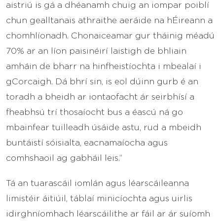
aistriú is gá a dhéanamh chuig an iompar poiblí
chun gealltanais athraithe aeráide na hÉireann a
chomhlíonadh. Chonaiceamar gur tháinig méadú
70% ar an líon paisinéirí laistigh de bhliain
amháin de bharr na hinfheistíochta i mbealaí i
gCorcaigh. Dá bhrí sin, is eol dúinn gurb é an
toradh a bheidh ar iontaofacht ár seirbhísí a
fheabhsú trí thosaíocht bus a éascú ná go
mbainfear tuilleadh úsáide astu, rud a mbeidh
buntáistí sóisialta, eacnamaíocha agus
comhshaoil ag gabháil leis.”
Tá an tuarascáil iomlán agus léarscáileanna
limistéir áitiúil, táblaí minicíochta agus uirlis
idirghníomhach léarscáilithe ar fáil ar ár suíomh