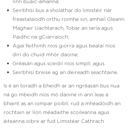
linn buaic-amanna;
Seirbhísí bus a sholáthar do limistéir nár
freastalaíodh orthu roimhe sin, amhail Gleann
Maghair Uachtarach, Tobar an Iarla agus
Paidhc na gCiarraíoch;
Agaí feithimh níos giorra agus bealaí níos
dírí do chuid mhór daoine;
Gréasán agus sceidil níos simplí; agus
Seirbhísí breise ag an deireadh seachtaine.
Is é an toradh a bheidh ar an ngréasán bus nua
ná go mbeidh níos mó daoine in ann leas a
bhaint as an iompar poiblí, rud a mhéadóidh an
rochtain ar líon méadaithe scoileanna agus
áiteanna oibre ar fud Limistéar Cathrach