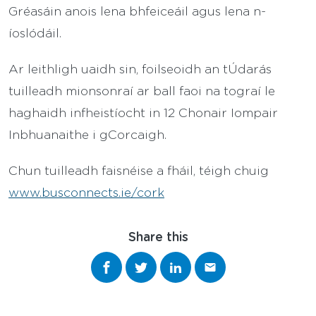
Gréasáin anois lena bhfeiceáil agus lena n-
íoslódáil.
Ar leithligh uaidh sin, foilseoidh an tÚdarás
tuilleadh mionsonraí ar ball faoi na tograí le
haghaidh infheistíocht in 12 Chonair Iompair
Inbhuanaithe i gCorcaigh.
Chun tuilleadh faisnéise a fháil, téigh chuig
www.busconnects.ie/cork
Share this
Share on Facebook
Share on Twitter
Share on LinkedIn
Share via email