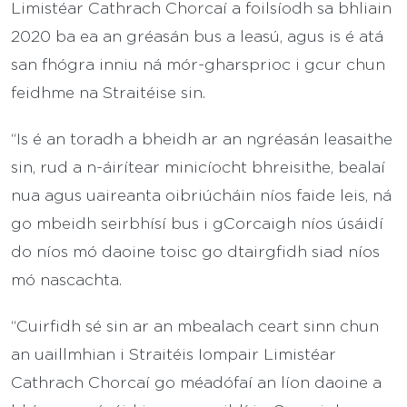
Limistéar Cathrach Chorcaí a foilsíodh sa bhliain
2020 ba ea an gréasán bus a leasú, agus is é atá
san fhógra inniu ná mór-gharsprioc i gcur chun
feidhme na Straitéise sin.
“Is é an toradh a bheidh ar an ngréasán leasaithe
sin, rud a n-áirítear minicíocht bhreisithe, bealaí
nua agus uaireanta oibriúcháin níos faide leis, ná
go mbeidh seirbhísí bus i gCorcaigh níos úsáidí
do níos mó daoine toisc go dtairgfidh siad níos
mó nascachta.
“Cuirfidh sé sin ar an mbealach ceart sinn chun
an uaillmhian i Straitéis Iompair Limistéar
Cathrach Chorcaí go méadófaí an líon daoine a