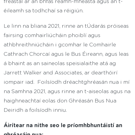
freastal ar an bhfás réamh-mheasta agus an t-
éileamh sa todhchaí sa réigiún.
Le linn na bliana 2021, rinne an tÚdarás próiseas
fairsing comhairliúcháin phoiblí agus
athbhreithniúcháin i gcomhar le Comhairle
Cathrach Chorcaí agus le Bus Éireann, agus leas
á bhaint as an saineolas speisialaithe atá ag
Jarrett Walker and Associates, ar dearthóirí
iompair iad. Foilsíodh dréachtghréasán nua i mí
na Samhna 2021, agus rinne an t-aiseolas agus na
haighneachtaí eolas don Ghréasán Bus Nua
Deiridh a foilsíodh inniu.
Áirítear na nithe seo le príomhbhuntáistí an
ghréasáin nua: