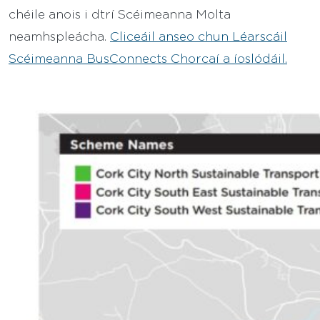
chéile anois i dtrí Scéimeanna Molta
neamhspleácha.
Cliceáil anseo chun Léarscáil
Scéimeanna BusConnects Chorcaí a íoslódáil.