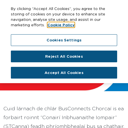
By clicking “Accept All Cookies”, you agree to the
storing of cookies on your device to enhance site
navigation, analyse site usage, and assist in our
marketing efforts.
Cookie Policy
Home
Cities
Cork
Conairí Iompair Inbhuanaithe
Cookies Settings
Reject All Cookies
Conairí Iompair Inbhuanaithe
Accept All Cookies
Cuid lárnach de chlár BusConnects Chorcaí is ea
forbairt roinnt “Conairí Inbhuanaithe Iompair”
(STCanna) feadh phríomhbhealaí bus sa chathair,