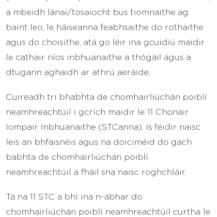
a mbeidh lánaí/tosaíocht bus tiomnaithe ag
baint leo, le háiseanna feabhsaithe do rothaithe
agus do choisithe, atá go léir ina gcuidiú maidir
le cathair níos inbhuanaithe a thógáil agus a
dtugann aghaidh ar athrú aeráide.
Cuireadh trí bhabhta de chomhairliúchán poiblí
neamhreachtúil i gcrích maidir le 11 Chonair
Iompair Inbhuanaithe (STCanna). Is féidir naisc
leis an bhfaisnéis agus na doiciméid do gach
babhta de chomhairliúchán poiblí
neamhreachtúil a fháil sna naisc roghchláir.
Tá na 11 STC a bhí ina n-ábhar do
chomhairliúchán poiblí neamhreachtúil curtha le