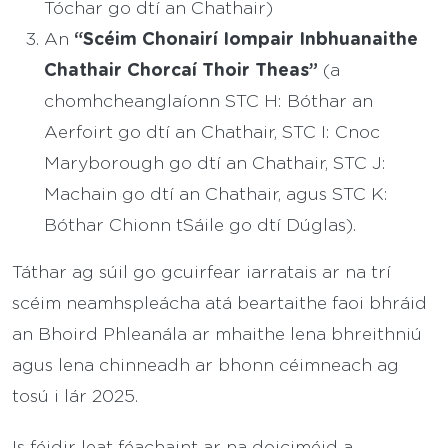
Tóchar go dtí an Chathair)
“Scéim Chonairí Iompair Inbhuanaithe
An
Chathair Chorcaí Thoir Theas”
(a
chomhcheanglaíonn STC H: Bóthar an
Aerfoirt go dtí an Chathair, STC I: Cnoc
Maryborough go dtí an Chathair, STC J:
Machain go dtí an Chathair, agus STC K:
Bóthar Chionn tSáile go dtí Dúglas).
Táthar ag súil go gcuirfear iarratais ar na trí
scéim neamhspleácha atá beartaithe faoi bhráid
an Bhoird Phleanála ar mhaithe lena bhreithniú
agus lena chinneadh ar bhonn céimneach ag
tosú i lár 2025.
Is féidir leat féachaint ar na doiciméid a