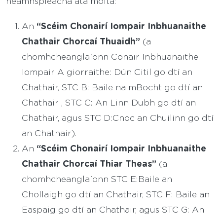
neamhspléacha atá molta:
“Scéim Chonairí Iompair Inbhuanaithe
An
Chathair Chorcaí Thuaidh”
(a
chomhcheanglaíonn Conair Inbhuanaithe
Iompair A giorraithe: Dún Citil go dtí an
Chathair, STC B: Baile na mBocht go dtí an
Chathair , STC C: An Linn Dubh go dtí an
Chathair, agus STC D:Cnoc an Chuilinn go dtí
an Chathair).
“Scéim Chonairí Iompair Inbhuanaithe
An
Chathair Chorcaí Thiar Theas”
(a
chomhcheanglaíonn STC E:Baile an
Chollaigh go dtí an Chathair, STC F: Baile an
Easpaig go dtí an Chathair, agus STC G: An